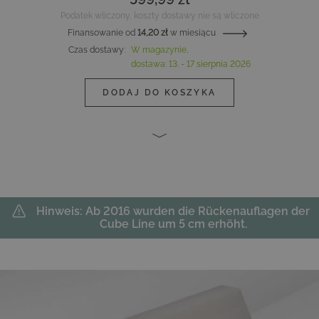
Podatek wliczony, koszty dostawy nie są wliczone
Finansowanie od
14,20 zł
w miesiącu
Czas dostawy
:
W magazynie,
dostawa:
13. - 17 sierpnia 2026
DODAJ DO KOSZYKA
Hinweis: Ab 2016 wurden die Rückenauflagen der
Cube Line um 5 cm erhöht.
Main image
Click to view image in fullscreen