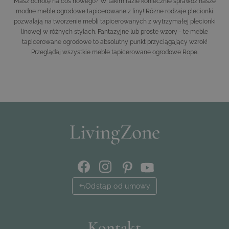
Masz ochotę na coś nowego? W takim razie koniecznie sprawdź nasze
modne meble ogrodowe tapicerowane z liny! Różne rodzaje plecionki
pozwalają na tworzenie mebli tapicerowanych z wytrzymałej plecionki
linowej w różnych stylach. Fantazyjne lub proste wzory - te meble
tapicerowane ogrodowe to absolutny punkt przyciągający wzrok!
Przeglądaj wszystkie meble tapicerowane ogrodowe Rope.
Odstąp od umowy
Kontakt