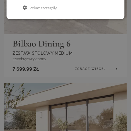
Pokaż szczegóły
Bilbao Dining 6
ZESTAW STOŁOWY MEDIUM
szarobrązowy
|
czarny
7 699,99 ZŁ
ZOBACZ WIĘCEJ