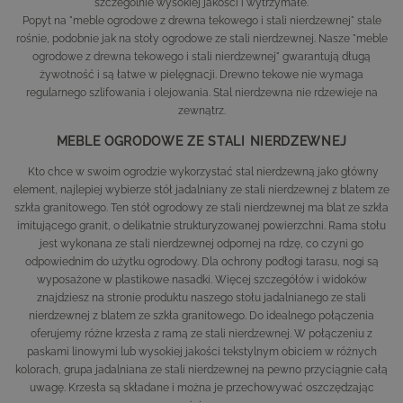
szczególnie wysokiej jakości i wytrzymałe.
Popyt na "meble ogrodowe z drewna tekowego i stali nierdzewnej" stale
rośnie, podobnie jak na stoły ogrodowe ze stali nierdzewnej. Nasze "meble
ogrodowe z drewna tekowego i stali nierdzewnej" gwarantują długą
żywotność i są łatwe w pielęgnacji. Drewno tekowe nie wymaga
regularnego szlifowania i olejowania. Stal nierdzewna nie rdzewieje na
zewnątrz.
MEBLE OGRODOWE ZE STALI NIERDZEWNEJ
Kto chce w swoim ogrodzie wykorzystać stal nierdzewną jako główny
element, najlepiej wybierze stół jadalniany ze stali nierdzewnej z blatem ze
szkła granitowego. Ten stół ogrodowy ze stali nierdzewnej ma blat ze szkła
imitującego granit, o delikatnie strukturyzowanej powierzchni. Rama stołu
jest wykonana ze stali nierdzewnej odpornej na rdzę, co czyni go
odpowiednim do użytku ogrodowy. Dla ochrony podłogi tarasu, nogi są
wyposażone w plastikowe nasadki. Więcej szczegółów i widoków
znajdziesz na stronie produktu naszego
stołu jadalnianego ze stali
nierdzewnej z blatem ze szkła granitowego
. Do idealnego połączenia
oferujemy różne krzesła z ramą ze stali nierdzewnej. W połączeniu z
paskami linowymi lub wysokiej jakości tekstylnym obiciem w różnych
kolorach, grupa jadalniana ze stali nierdzewnej na pewno przyciągnie całą
uwagę. Krzesła są składane i można je przechowywać oszczędzając