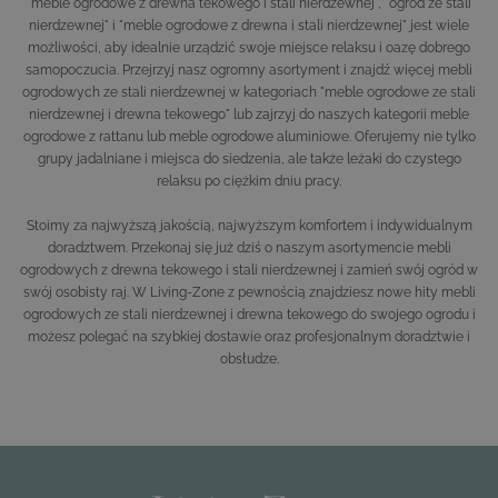
"meble ogrodowe z drewna tekowego i stali nierdzewnej", "ogród ze stali
nierdzewnej" i "meble ogrodowe z drewna i stali nierdzewnej" jest wiele
możliwości, aby idealnie urządzić swoje miejsce relaksu i oazę dobrego
samopoczucia. Przejrzyj nasz ogromny asortyment i znajdź więcej mebli
ogrodowych ze stali nierdzewnej w kategoriach "meble ogrodowe ze stali
nierdzewnej i drewna tekowego" lub zajrzyj do naszych kategorii
meble
ogrodowe z rattanu
lub
meble ogrodowe aluminiowe
. Oferujemy nie tylko
grupy jadalniane i miejsca do siedzenia, ale także leżaki do czystego
relaksu po ciężkim dniu pracy.
Stoimy za najwyższą jakością, najwyższym komfortem i indywidualnym
doradztwem. Przekonaj się już dziś o naszym asortymencie mebli
ogrodowych z drewna tekowego i stali nierdzewnej i zamień swój ogród w
swój osobisty raj. W Living-Zone z pewnością znajdziesz nowe hity mebli
ogrodowych ze stali nierdzewnej i drewna tekowego do swojego ogrodu i
możesz polegać na szybkiej dostawie oraz profesjonalnym doradztwie i
obsłudze.