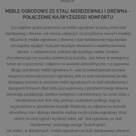
miejsce.
MEBLE OGRODOWE ZE STALI NIERDZEWNEJ I DREWNA -
POŁĄCZENIE NAJWYŻSZEGO KOMFORTU
Szczególnie godne polecenia są meble ogrodowe w połączeniu stali
nierdzewnej i drewna. Jak można zobaczyć na przykład w naszym modelu
Alicante 8
, meble ogrodowe z drewna i stali nierdzewnej mają bardzo
szczególny wygląd. Teak jest twardym drewnem o miękkiej beżowej
barwie, a usłojenie jest unikalne dla każdego mebla. Drewno
charakteryzuje się wysoką stabilnością kształtu. Jest łatwe w pielęgnacji,
łatwe do czyszczenia i odporne na warunki atmosferyczne, co zapewnia
długą żywotność mebli ogrodowych. Jako przykład ponadczasowej
elegancji można przytoczyć
ogrodowy stół ze stali nierdzewnej Sevilla
,
dostępny również w
zestawie mebli ogrodowych ze stali nierdzewnej
z
designem linowym. Blat stołu jest wykonany z przetworzonego drewna
tekowego poddanego obróbce wstępnej i zamontowany na ramie stołu z
nierdzewnej stali 304. Aby uniknąć uszkodzeń podłogi, nogi są
wyposażone w plastikowe nasadki. Materiały są odporne na warunki
atmosferyczne i dlatego idealnie nadają się do użytku ogrodowy. Rzuć
okiem na swój ogród i wyobraź sobie, jak "stół ogrodowy ze stali
nierdzewnej" przyciąga uwagę Twoich gości.
Jak widać, w dziedzinach "meble ogrodowe ze stali nierdzewnej i drewna",