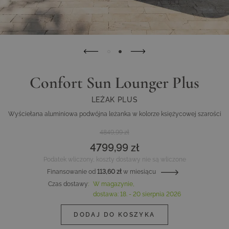
Confort Sun Lounger Plus
LEŻAK PLUS
Wyściełana aluminiowa podwójna leżanka w kolorze księżycowej szarości
4849,99 zł
4799,99 zł
Podatek wliczony, koszty dostawy nie są wliczone
Finansowanie od
113,60 zł
w miesiącu
Czas dostawy
:
W magazynie,
dostawa:
18. - 20 sierpnia 2026
DODAJ DO KOSZYKA