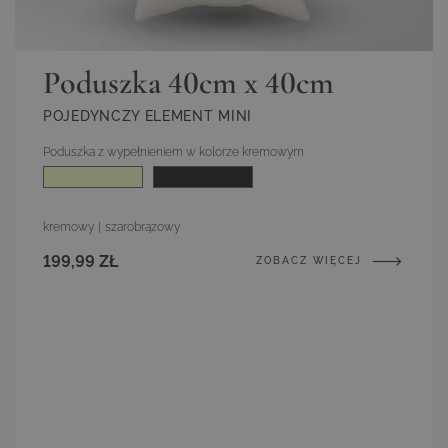
biuro@living-zone.pl
Waga
Leżanka ok. 30 kg
Plandeka
Poduszka 40cm x 40cm
ochronna
Ochrona przed brudem i intensywnym
(Akcesoria
promieniowaniem UV, Dostępne w sklepie
POJEDYNCZY ELEMENT MINI
opcjonalne)
Poduszka z wypełnieniem w kolorze kremowym
Kolor
kremowy
|
szarobrązowy
199,99 ZŁ
ZOBACZ WIĘCEJ