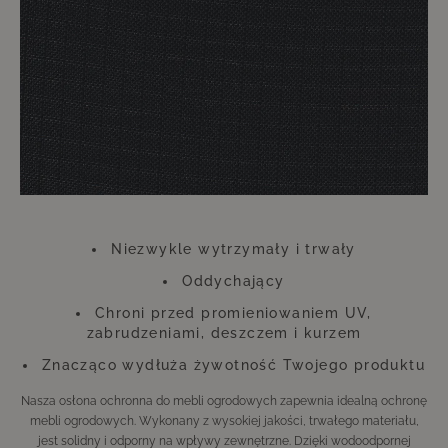
wypadku nie powinieneś oszczędzać. Ta niewielka inwestycja zwróci się
stokrotnie, dzięki czemu przez długi czas będziesz mógł cieszyć się
meblami wyglądającymi jak nowe.
Należy pamiętać, że pokrowce mogą zmieniać kolor pod wpływem
promieniowania UV. Nie wpływa to jednak ani na funkcję, ani na trwałość
pokrowca. Pokrowiec wykonany jest z poliestru.
Niezwykle wytrzymały i trwały
Oddychający
Chroni przed promieniowaniem UV,
zabrudzeniami, deszczem i kurzem
Znacząco wydłuża żywotność Twojego produktu
Nasza osłona ochronna do mebli ogrodowych zapewnia idealną ochronę
mebli ogrodowych. Wykonany z wysokiej jakości, trwałego materiału,
jest solidny i odporny na wpływy zewnętrzne. Dzięki wodoodpornej