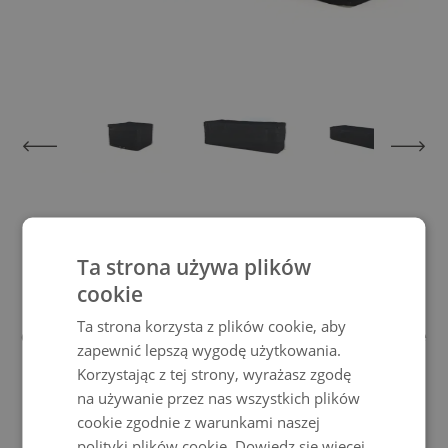
View larger image
View larger image
View larger image
View larger im
Pokrowiec ochronny Deauville
Ta strona używa plików
cookie
Dzięki tej plandece ochronnej nie tylko
Ta strona korzysta z plików cookie, aby
chronisz swoje meble przed złą pogodą, ale
zapewnić lepszą wygodę użytkowania.
także promujesztrwałość Twoich mebli
Korzystając z tej strony, wyrażasz zgodę
ogrodowych Living Zone.
na używanie przez nas wszystkich plików
Pokrowce na meble ogrodowe, które stawiają czoła każdej pogodzie
cookie zgodnie z warunkami naszej
polityki plików cookie.
Dowiedz się więcej