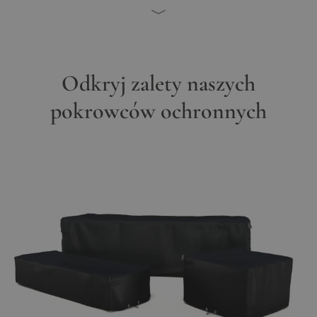
Odkryj zalety naszych
pokrowców ochronnych
Main image
Click to view image in fullscreen