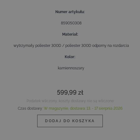
Numer artykułu
859050308
Materiał
wytrzymały poliester 300D / poliester 300D odporny na rozdarcia
Kolor
kamiennoszary
599,99 zł
Podatek wliczony, koszty dostawy nie są wliczone
Czas dostawy
:
W magazynie,
dostawa:
13. - 17 sierpnia 2026
DODAJ DO KOSZYKA