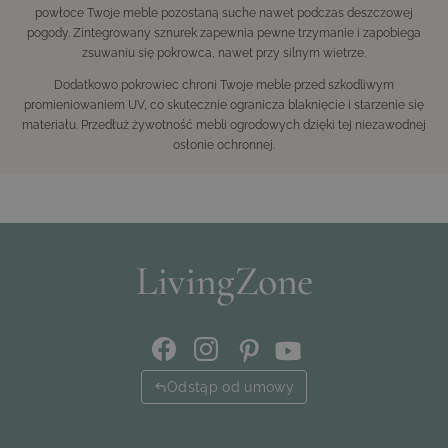
powłoce Twoje meble pozostaną suche nawet podczas deszczowej
pogody. Zintegrowany sznurek zapewnia pewne trzymanie i zapobiega
zsuwaniu się pokrowca, nawet przy silnym wietrze.
Dodatkowo pokrowiec chroni Twoje meble przed szkodliwym
promieniowaniem UV, co skutecznie ogranicza blaknięcie i starzenie się
materiału. Przedłuż żywotność mebli ogrodowych dzięki tej niezawodnej
osłonie ochronnej.
Odstąp od umowy