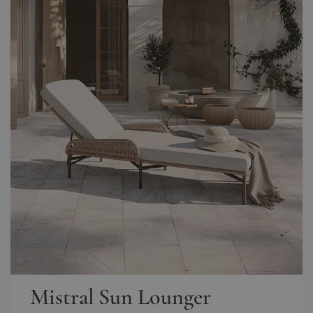
Zakres dostawy
1x puf, 1x fotel, Poduszki na siedzenia w zestawie
Ilość miejsc
1
biuro@living-zone.pl
Materiał
Wysokiej jakości technorattan, chropowaty,
wierzchni
wodoodporny, 100% ręcznie pleciony, jednokolorowy,
barwiony w masie, Kolor: biały
Pn–Pt, 10–17
+48958881020
Stelaż
Aluminium, malowane proszkowo, Grubość do 1,2
mm, wytrzymały, nierdzewny, odporny na warunki
biuro@living-zone.pl
atmosferyczne
Rodzaj produktu
Fotele, Podnóżki
Poszewka
100% olefina, solidne wykonanie, wysoka
wytrzymałość, barwiony w masie, wstępnie
zaimpregnowane
Kolor
biały
Waga
ok. 14 kg
Mistral Sun Lounger