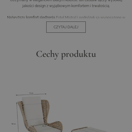
Utrzymany w eleganckim białym kolorze, ten zestaw łączy wysokiej
jakości design z wyjątkowym komfortem i trwałością.
Najwyższy komfort siedzenia
Fotel Mistral i podnóżek są wyposażone w
5 cm grube poduszki siedziskowe z pianki, które zapewniają najwyższy
CZYTAJ DALEJ
komfort siedzenia. Dzięki ergonomicznie ukształtowanemu oparciu
możesz się odchylić i całkowicie zrelaksować.
Materiały premium
Zestaw wykonany jest z wysokiej jakości, w 100%
Cechy produktu
ręcznie plecionego polyrottanu, który jest szorstkowany i wodoodporny.
Przebarwiona, jednolita powierzchnia w olśniewającej bieli zapewnia
ponadczasową elegancję. Pokrycie z wytrzymałego olefinu jest wstępnie
impregnowane i oferuje wysoką wytrzymałość oraz trwałość.
Stabilna i odporna na warunki atmosferyczne konstrukcja
Stelaż z
aluminium powlekanego proszkowo jest nie tylko solidny i odporny na
rdzę, ale również odporny na warunki atmosferyczne. Z grubością
materiału do 1,2 mm i nośnością do 120 kg na miejsce siedzące, fotel
Mistral oferuje maksymalną stabilność i bezpieczeństwo.
Łatwy w pielęgnacji i trwały
Wodoodporne materiały i wstępnie
impregnowane pokrycia sprawiają, że fotel Mistral & podnóżek są łatwe
w pielęgnacji i trwałe. Poduszki siedziskowe można łatwo zdjąć i