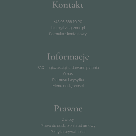
Kontakt
+48958881020
Maße und Lieferumfang:
1 x Bezug Set Monaco - crema
biuro@living-zone.pl
+48 95 888 10 20
biuro@living-zone.pl
Formularz kontaktowy
Informacje
FAQ - najczęściej zadawane pytania
O nas
Płatność i wysyłka
Menu dostępności
Prawne
Zwroty
Prawo do odstąpienia od umowy
Polityka prywatności