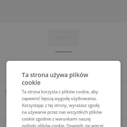
Cechy produktu
Ta strona używa plików
cookie
Ta strona korzysta z plików cookie, aby
POSZEWKA
KREMOWY
barwiony w masie, wstępnie
zapewnić lepszą wygodę użytkowania.
zaimpregnowane, ukryte zamki
Korzystając z tej strony, wyrażasz zgodę
błyskawiczne
na używanie przez nas wszystkich plików
cookie zgodnie z warunkami naszej
ZAKRES DOSTAWY
polityki plików cookie.
Dowiedz się więcej