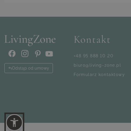
Nasi wykwalifikowani
Infos
Produktdet
(Abmessungen)
100% Poly
Pflegeleic
Wasserabw
Geringe K
Feinwäsch
Verdeckte
Kontakt
In weitere
Maße und 
1 x Bezug
+48 95 888 10 20
biuro@living-zone.pl
Odstąp od umowy
Formularz kontaktowy