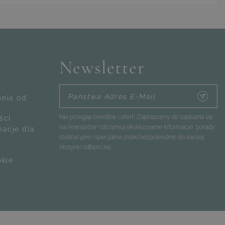
tkie Państwa pytania.
Newsletter
Państwa Adres E-Mail
enia od
Nie przegap trendów i ofert! Zapraszamy do zapisania się
ści
na newsletter i otrzymuj ekskluzywne informacje, porady
macje dla
stylizacyjne i specjalne zniżki bezpośrednio do swojej
skrzynki odbiorczej.
okie