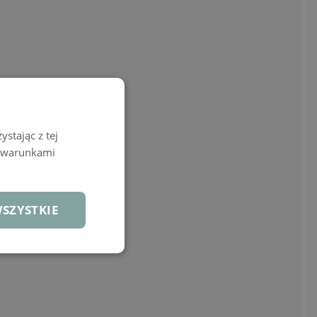
stając z tej
z warunkami
SZYSTKIE