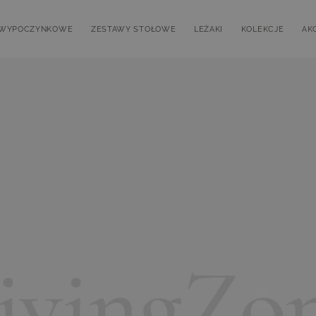
 WYPOCZYNKOWE
ZESTAWY STOŁOWE
LEŻAKI
KOLEKCJE
AK
submenu for Zestawy wypoczynkowe
Toggle submenu for Zestawy stołowe
Toggle submenu for Leża
Toggle submen
T