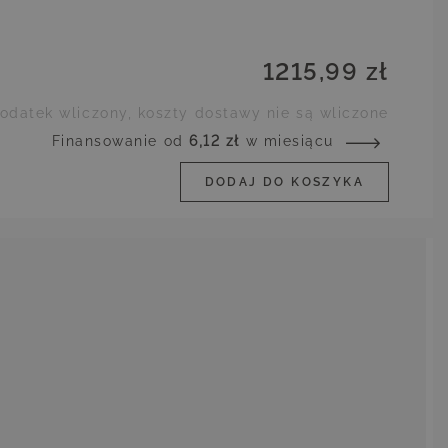
1215,99 zł
odatek wliczony, koszty dostawy nie są wliczone
Finansowanie od
6,12 zł
w miesiącu
DODAJ DO KOSZYKA