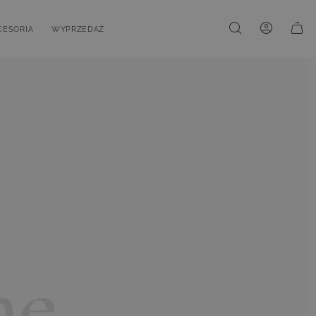
CESORIA
WYPRZEDAŻ
ki
u for Kolekcje
oggle submenu for Akcesoria
Toggle submenu for Wyprzedaż