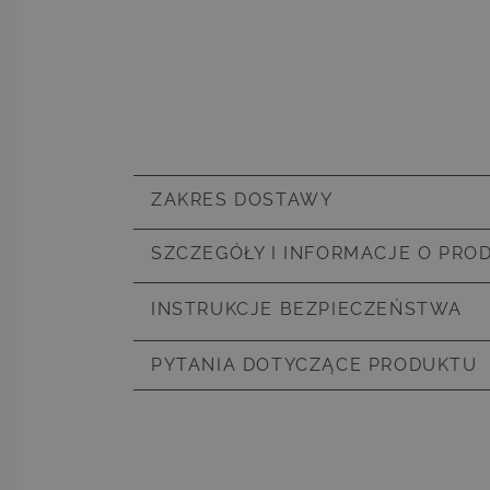
ZAKRES DOSTAWY
Kompletny zestaw bez wypełnienia
SZCZEGÓŁY I INFORMACJE O PRO
Numer artykułu
V8512200
INSTRUKCJE BEZPIECZEŃSTWA
Zakres dostawy
Kompletny
PYTANIA DOTYCZĄCE PRODUKTU
Rodzaj produktu
Pokrowce
Mają 
Poszewka
Kremowy, 
solidne w
błyskawic
zaimpreg
P