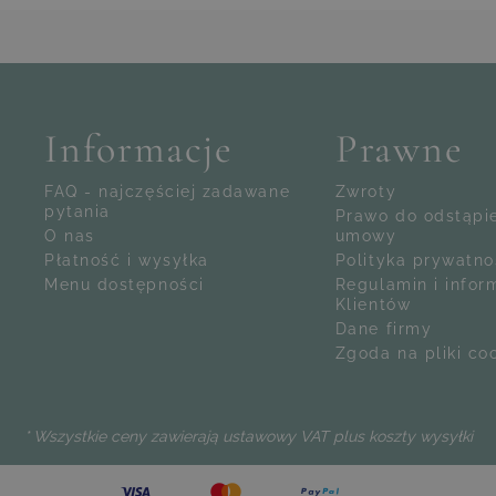
 pracownicy z przyjemnością odpowiedzą na wszys
ails:
ester
hter, strapazierfähiger Stoff
eisend und schnell trocknend
+48958881020
biuro@living-zone.pl
nitterneigung und hohe Festigkeit
e bei 30°C
 Reißverschlüsse
Informacje
Prawne
n Farben erhältlich
Pn–Pt, 10–17
Lieferumfang:
+48958881020
FAQ - najczęściej zadawane
Zwroty
 Set Montpellier - crema
pytania
Prawo do odstąpi
biuro@living-zone.pl
O nas
umowy
Płatność i wysyłka
Polityka prywatno
Menu dostępności
Regulamin i infor
Klientów
Dane firmy
Zgoda na pliki co
* Wszystkie ceny zawierają ustawowy VAT plus
koszty wysyłki