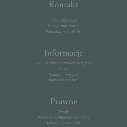
Kontakt
+48958881020
Maße und Lieferumfang:
1 x Bezug Set Paris 2 - crema
biuro@living-zone.pl
Passend für Stühle Lusee Artikelnr. 936670801
+48 95 888 10 20
58 x 45 x 5 cm
biuro@living-zone.pl
Formularz kontaktowy
Informacje
FAQ - najczęściej zadawane pytania
O nas
Płatność i wysyłka
Menu dostępności
Prawne
Zwroty
Prawo do odstąpienia od umowy
Polityka prywatności