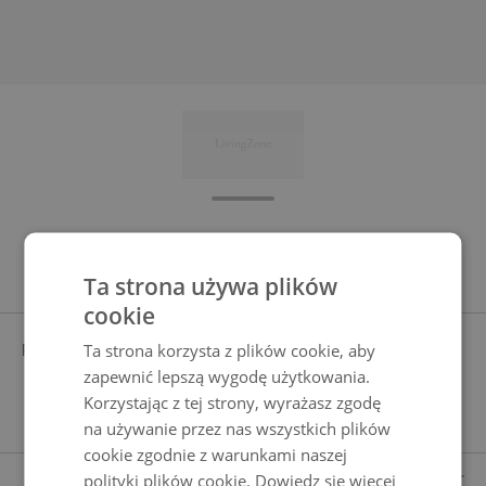
Cechy produktu
Ta strona używa plików
cookie
Ta strona korzysta z plików cookie, aby
POSZEWKA
KREMOWY
barwiony w masie, wstępnie
zapewnić lepszą wygodę użytkowania.
zaimpregnowane, ukryte zamki
Korzystając z tej strony, wyrażasz zgodę
błyskawiczne
na używanie przez nas wszystkich plików
cookie zgodnie z warunkami naszej
ZAKRES DOSTAWY
polityki plików cookie.
Dowiedz się więcej