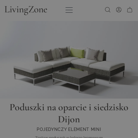
Przejdź do treści
Poduszki na oparcie i siedzisko
Dijon
POJEDYNCZY ELEMENT MINI
Zestaw poduszek w kolorze kremowym