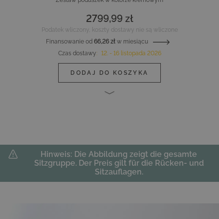
2799,99 zł
Podatek wliczony, koszty dostawy nie są wliczone
Finansowanie od
66,26 zł
w miesiącu
Czas dostawy
:
12. - 16 listopada 2026
DODAJ DO KOSZYKA
Hinweis: Die Abbildung zeigt die gesamte
Sitzgruppe. Der Preis gilt für die Rücken- und
Sitzauflagen.
Main image
Click to view image in fullscreen