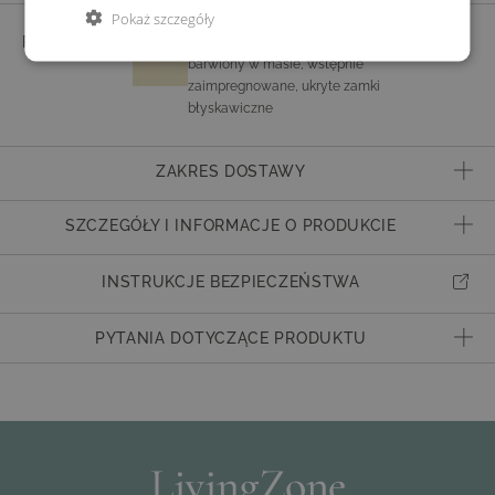
Pokaż szczegóły
POSZEWKA
KREMOWY
barwiony w masie, wstępnie
zaimpregnowane, ukryte zamki
błyskawiczne
ZAKRES DOSTAWY
Kompletny zestaw z wypełnieniem i poszewkami
SZCZEGÓŁY I INFORMACJE O PRODUKCIE
Numer artykułu
853800001
INSTRUKCJE BEZPIECZEŃSTWA
Poduszki &
Poduszka siedziskowa o grubości 12 cm, pianka,
Pokrycia
Wysoki komfort siedzenia, Gruba wyściółka pleców,
PYTANIA DOTYCZĄCE PRODUKTU
włókno syntetyczne
Mają Państwo pytania dotyczące produktu?
Zakres dostawy
Kompletny zestaw z wypełnieniem i poszewkami
Prosimy o kontakt z naszym działem obsługi klienta.
Nasi wykwalifikowani pracownicy z przyjemnością odpowiedzą na wszystkie
Hinweise zu
Hinweis: Die Abbildung zeigt die gesamte Sitzgruppe.
Państwa pytania.
Artikel
Der Preis gilt für die Rücken- und Sitzauflagen.
Rodzaj produktu
Poduszki i poduchy