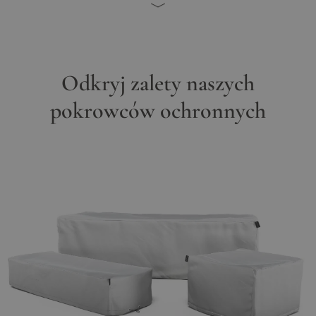
Odkryj zalety naszych
pokrowców ochronnych
Main image
Click to view image in fullscreen