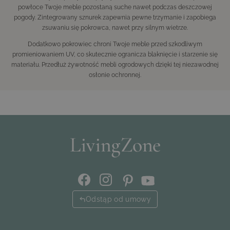
powłoce Twoje meble pozostaną suche nawet podczas deszczowej
pogody. Zintegrowany sznurek zapewnia pewne trzymanie i zapobiega
zsuwaniu się pokrowca, nawet przy silnym wietrze.
Dodatkowo pokrowiec chroni Twoje meble przed szkodliwym
promieniowaniem UV, co skutecznie ogranicza blaknięcie i starzenie się
materiału. Przedłuż żywotność mebli ogrodowych dzięki tej niezawodnej
osłonie ochronnej.
Odstąp od umowy