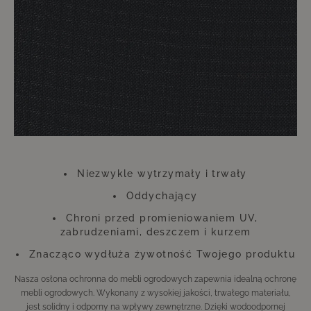
tych akcesoriach nie powinieneś więc w żadnym wypadku oszczędzać.
Ta niewielka inwestycja zwróci się stokrotnie, dzięki czemu przez długi
czas będziesz mógł cieszyć się meblami wyglądającymi jak nowe.
Należy pamiętać, że pokrowce mogą zmieniać kolor pod wpływem
promieniowania UV. Nie wpływa to jednak ani na funkcję, ani na trwałość
pokrowca. Pokrowiec wykonany jest z poliestru.
Niezwykle wytrzymały i trwały
Oddychający
Chroni przed promieniowaniem UV,
zabrudzeniami, deszczem i kurzem
Znacząco wydłuża żywotność Twojego produktu
Nasza osłona ochronna do mebli ogrodowych zapewnia idealną ochronę
mebli ogrodowych. Wykonany z wysokiej jakości, trwałego materiału,
jest solidny i odporny na wpływy zewnętrzne. Dzięki wodoodpornej