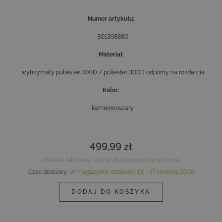
Numer artykułu
301398880
Materiał
wytrzymały poliester 300D / poliester 300D odporny na rozdarcia
Kolor
kamiennoszary
499,99 zł
Podatek wliczony, koszty dostawy nie są wliczone
Czas dostawy
:
W magazynie,
dostawa:
13. - 17 sierpnia 2026
DODAJ DO KOSZYKA