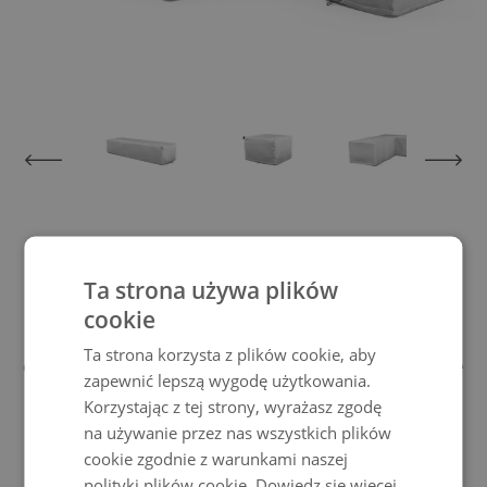
View larger image
View larger image
View larger image
View larger im
Pokrowiec ochronny 135x75x80
Ta strona używa plików
cookie
Dzięki tej plandece ochronnej nie tylko
Ta strona korzysta z plików cookie, aby
chronisz swoje meble przed złą pogodą, ale
zapewnić lepszą wygodę użytkowania.
także promujesztrwałość Twoich mebli
Korzystając z tej strony, wyrażasz zgodę
ogrodowych Living Zone.
na używanie przez nas wszystkich plików
Pokrowce na meble ogrodowe, które stawiają czoła każdej pogodzie
cookie zgodnie z warunkami naszej
polityki plików cookie.
Dowiedz się więcej