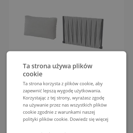
Ta strona używa plików
Poduszki
cookie
podłokietnikowe /
Ta strona korzysta z plików cookie, aby
oparcia i pod plecy
zapewnić lepszą wygodę użytkowania.
Korzystając z tej strony, wyrażasz zgodę
Marshmel
na używanie przez nas wszystkich plików
cookie zgodnie z warunkami naszej
POJEDYNCZY ELEMENT MINI
polityki plików cookie.
Dowiedz się więcej
1 099,99 zł
999,99 ZŁ
ZOBACZ WIĘCEJ