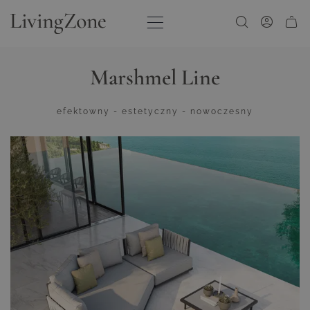
Przejdź do treści
Marshmel Line
efektowny - estetyczny - nowoczesny