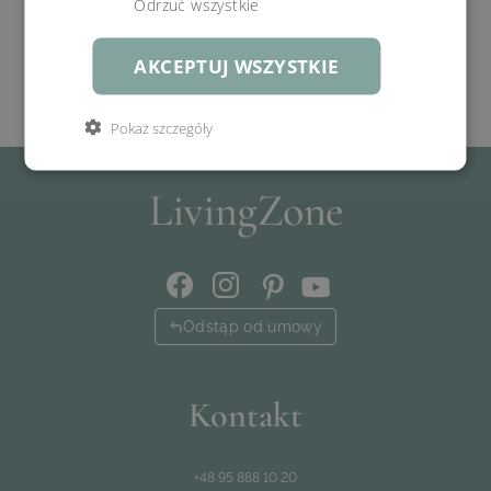
Odrzuć wszystkie
AKCEPTUJ WSZYSTKIE
Pokaż szczegóły
Odstąp od umowy
Kontakt
+48 95 888 10 20