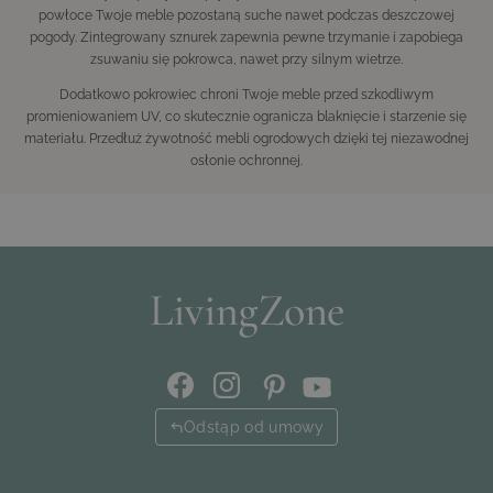
powłoce Twoje meble pozostaną suche nawet podczas deszczowej
pogody. Zintegrowany sznurek zapewnia pewne trzymanie i zapobiega
zsuwaniu się pokrowca, nawet przy silnym wietrze.
Dodatkowo pokrowiec chroni Twoje meble przed szkodliwym
promieniowaniem UV, co skutecznie ogranicza blaknięcie i starzenie się
materiału. Przedłuż żywotność mebli ogrodowych dzięki tej niezawodnej
osłonie ochronnej.
Odstąp od umowy