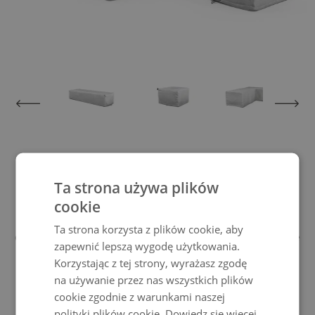
View larger image
View larger image
View larger image
View larger im
Pokrowiec ochronny 90x85x60
Ta strona używa plików
cookie
Dzięki tej plandece ochronnej nie tylko
Ta strona korzysta z plików cookie, aby
chronisz swoje meble przed złą pogodą, ale
zapewnić lepszą wygodę użytkowania.
także promujesztrwałość Twoich mebli
Korzystając z tej strony, wyrażasz zgodę
ogrodowych Living Zone.
na używanie przez nas wszystkich plików
Pokrowce na meble ogrodowe, które stawiają czoła każdej pogodzie
cookie zgodnie z warunkami naszej
polityki plików cookie.
Dowiedz się więcej