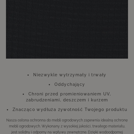
pogodowym. Właśnie na tym akcesoriom w żadnym wypadku nie
powinieneś oszczędzać. Ta niewielka inwestycja zwróci się stokrotnie,
dzięki czemu przez długi czas będziesz mógł cieszyć się swoimi
meblami wyglądającymi jak nowe.
Należy pamiętać, że pokrowce mogą zmieniać kolor pod wpływem
promieniowania UV. Nie wpływa to jednak ani na funkcję, ani na trwałość
pokrowca. Pokrowiec wykonany jest z poliestru.
Niezwykle wytrzymały i trwały
Oddychający
Chroni przed promieniowaniem UV,
zabrudzeniami, deszczem i kurzem
Znacząco wydłuża żywotność Twojego produktu
Nasza osłona ochronna do mebli ogrodowych zapewnia idealną ochronę
mebli ogrodowych. Wykonany z wysokiej jakości, trwałego materiału,
jest solidny i odporny na wpływy zewnętrzne. Dzięki wodoodpornej