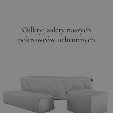
Odkryj zalety naszych
pokrowców ochronnych
Main image
Click to view image in fullscreen