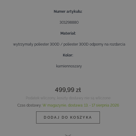
Numer artykułu
301298880
Materiał
wytrzymały poliester 300D / poliester 300D odporny na rozdarcia
Kolor
kamiennoszary
499,99 zł
Podatek wliczony, koszty dostawy nie są wliczone
Czas dostawy
:
W magazynie,
dostawa:
13. - 17 sierpnia 2026
DODAJ DO KOSZYKA