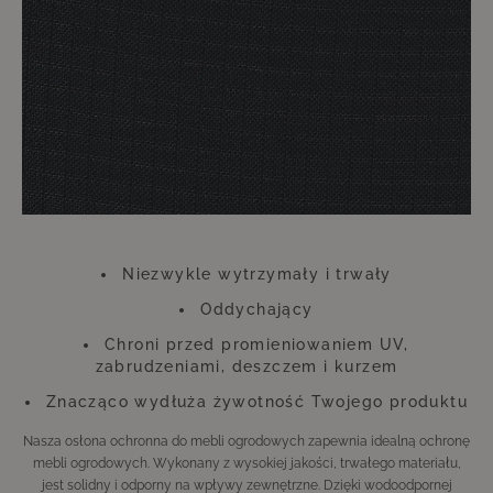
niekorzystne warunki pogodowe. Właśnie na tym dodatku absolutnie nie
powinieneś oszczędzać. Ta niewielka inwestycja zwróci się stokrotnie,
dzięki czemu długo będziesz mógł cieszyć się meblami wyglądającymi
jak nowe.
Należy pamiętać, że pokrowce mogą zmieniać kolor pod wpływem
promieniowania UV. Nie wpływa to jednak ani na funkcję, ani na trwałość
pokrowca. Pokrowiec wykonany jest z poliestru.
Niezwykle wytrzymały i trwały
Oddychający
Chroni przed promieniowaniem UV,
zabrudzeniami, deszczem i kurzem
Znacząco wydłuża żywotność Twojego produktu
Nasza osłona ochronna do mebli ogrodowych zapewnia idealną ochronę
mebli ogrodowych. Wykonany z wysokiej jakości, trwałego materiału,
jest solidny i odporny na wpływy zewnętrzne. Dzięki wodoodpornej