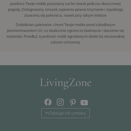
powłoce Twoje meble pozostaną suche nawet podczas deszczowej
pogody. Zintegrowany sznurek zapewnia pewne trzymanie i zapobiega
zsuwaniu się pokrowca, nawet przy silnym wietrze.
Dodatkowo pokrowiec chroni Twoje meble przed szkodliwym
promieniowaniem UV, co skutecznie ogranicza blaknięcie i starzenie się
materiału. Przedłuż żywotność mebli ogrodowych dzięki tej niezawodnej
osłonie ochronnej.
Odstąp od umowy