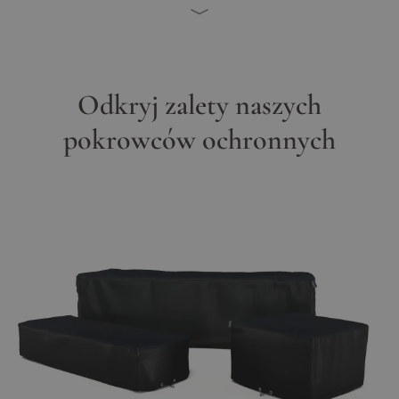
Odkryj zalety naszych
pokrowców ochronnych
Main image
Click to view image in fullscreen