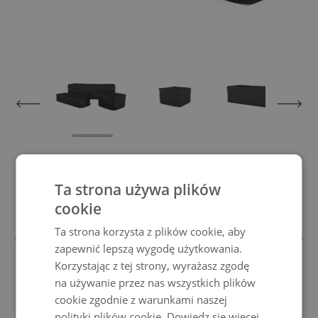
View larger image
View larger image
View larger im
Pokrowiec ochronny Linares 6
Ta strona używa plików
cookie
Dzięki tej plandece ochronnej nie tylko
Ta strona korzysta z plików cookie, aby
chronisz swoje meble przed złą pogodą, ale
zapewnić lepszą wygodę użytkowania.
także promujesztrwałość Twoich mebli
Korzystając z tej strony, wyrażasz zgodę
ogrodowych Living Zone.
na używanie przez nas wszystkich plików
Pokrowce na meble ogrodowe, które sprostają każdej pogodzie
cookie zgodnie z warunkami naszej
polityki plików cookie.
Dowiedz się więcej