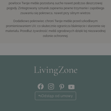
powłoce Twoje meble pozostaną suche nawet podczas deszczowej
pogody. Zintegrowany sznurek zapewnia pewne trzymanie i zapobiega
zsuwaniu się pokrowca, nawet przy silnym wietrze.
Dodatkowo pokrowiec chroni Twoje meble przed szkodliwym
promieniowaniem UV, co skutecznie ogranicza blaknięcie i starzenie się
materiału. Przedłuż żywotność mebli ogrodowych dzięki tej niezawodnej
osłonie ochronnej.
Odstąp od umowy