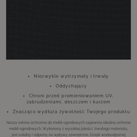
zwróci się stokrotnie, dzięki czemu przez długi czas będziesz mógł
cieszyć się meblami wyglądającymi jak nowe.
Prosimy pamiętać, że pokrowce mogą zmieniać kolor z powodu
promieniowania UV. Nie wpływa to jednak ani na funkcję, ani na trwałość
pokrowca. Pokrowiec wykonany jest z poliestru.
"
Niezwykle wytrzymały i trwały
Oddychający
Chroni przed promieniowaniem UV,
zabrudzeniami, deszczem i kurzem
Znacząco wydłuża żywotność Twojego produktu
Nasza osłona ochronna do mebli ogrodowych zapewnia idealną ochronę
mebli ogrodowych. Wykonany z wysokiej jakości, trwałego materiału,
jest solidny i odporny na wpływy zewnętrzne. Dzięki wodoodpornej