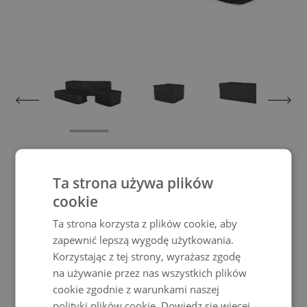
View larger image
View larger image
View larger im
Pokrowiec Madrid 6
Ta strona używa plików
cookie
Dzięki tej Pokrowiec ochronny chronisz nie
Ta strona korzysta z plików cookie, aby
tylko swoje meble przed złą pogodą, ale
zapewnić lepszą wygodę użytkowania.
także wspierasz trwałość swoich mebli
Korzystając z tej strony, wyrażasz zgodę
ogrodowych Living Zone.
na używanie przez nas wszystkich plików
"
cookie zgodnie z warunkami naszej
Nic nie byłoby bardziej irytujące, niż gdyby Twoje meble z wysokiej
polityki plików cookie.
Dowiedz się więcej