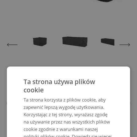
View larger image
View larger image
View larger image
View larger im
Pokrowiec Vichy 8
Ta strona używa plików
cookie
Dzięki tej plandece ochronnej nie tylko
Ta strona korzysta z plików cookie, aby
chronisz swoje meble przed złą pogodą, ale
zapewnić lepszą wygodę użytkowania.
także promujesztrwałość Twoich mebli
Korzystając z tej strony, wyrażasz zgodę
ogrodowych Living Zone.
na używanie przez nas wszystkich plików
Pokrowce na meble ogrodowe, które stawiają czoła każdej pogodzie
cookie zgodnie z warunkami naszej
polityki plików cookie.
Dowiedz się więcej