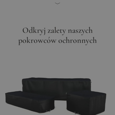
Odkryj zalety naszych
pokrowców ochronnych
Main image
Click to view image in fullscreen