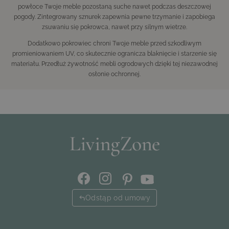
powłoce Twoje meble pozostaną suche nawet podczas deszczowej
pogody. Zintegrowany sznurek zapewnia pewne trzymanie i zapobiega
zsuwaniu się pokrowca, nawet przy silnym wietrze.
Dodatkowo pokrowiec chroni Twoje meble przed szkodliwym
promieniowaniem UV, co skutecznie ogranicza blaknięcie i starzenie się
materiału. Przedłuż żywotność mebli ogrodowych dzięki tej niezawodnej
osłonie ochronnej.
Odstąp od umowy