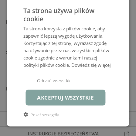
Ta strona używa plików
cookie
BLAT STOŁU
SZKŁO MATOWE
Ta strona korzysta z plików cookie, aby
Szkło hartowane, ciemnoszary, grubość 8
mm
zapewnić lepszą wygodę użytkowania.
Korzystając z tej strony, wyrażasz zgodę
na używanie przez nas wszystkich plików
STELAŻ
ALUMINIUM, MALOWANE
cookie zgodnie z warunkami naszej
PROSZKOWO
polityki plików cookie.
Dowiedz się więcej
Nogi stołu 7 x 7 cm, wytrzymały, Grubość
do 1,2 mm
Odrzuć wszystkie
POSZEWKA
AKCEPTUJ WSZYSTKIE
Pokaż szczegóły
SZCZEGÓŁY I INFORMACJE O PRODUKCIE
Numer artykułu
938612361
INSTRUKCJE BEZPIECZEŃSTWA