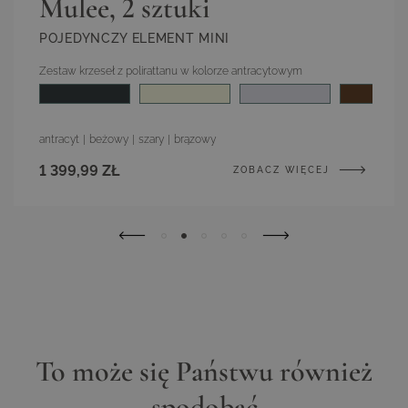
Mulee, 2 sztuki
POJEDYNCZY ELEMENT MINI
Zestaw krzeseł z polirattanu w kolorze antracytowym
Kolor
antracyt
|
beżowy
|
szary
|
brązowy
1 399,99 ZŁ
ZOBACZ WIĘCEJ
To może się Państwu również
spodobać