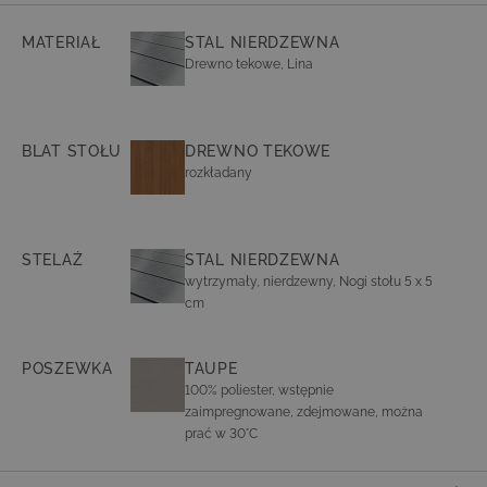
MATERIAŁ
STAL NIERDZEWNA
Drewno tekowe, Lina
BLAT STOŁU
DREWNO TEKOWE
rozkładany
STELAŻ
STAL NIERDZEWNA
wytrzymały, nierdzewny, Nogi stołu 5 x 5
cm
POSZEWKA
TAUPE
100% poliester, wstępnie
zaimpregnowane, zdejmowane, można
prać w 30°C