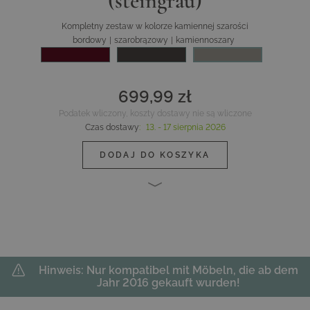
(steingrau)
Kompletny zestaw w kolorze kamiennej szarości
bordowy
|
szarobrązowy
|
kamiennoszary
699,99 zł
Podatek wliczony, koszty dostawy nie są wliczone
Czas dostawy
:
13. - 17 sierpnia 2026
DODAJ DO KOSZYKA
Hinweis: Nur kompatibel mit Möbeln, die ab dem
Jahr 2016 gekauft wurden!