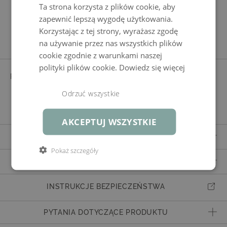
Ta strona korzysta z plików cookie, aby
zapewnić lepszą wygodę użytkowania.
Cechy produktu
Korzystając z tej strony, wyrażasz zgodę
na używanie przez nas wszystkich plików
cookie zgodnie z warunkami naszej
polityki plików cookie.
Dowiedz się więcej
POSZEWKA
KREMOWY
barwiony w masie, wstępnie
Odrzuć wszystkie
zaimpregnowane, ukryte zamki
błyskawiczne
AKCEPTUJ WSZYSTKIE
ZAKRES DOSTAWY
Pokaż szczegóły
Kompletny zestaw bez wypełnienia
SZCZEGÓŁY I INFORMACJE O PRODUKCIE
Numer artykułu
853070013
INSTRUKCJE BEZPIECZEŃSTWA
Zakres dostawy
Kompletny zestaw bez wypełnienia
PYTANIA DOTYCZĄCE PRODUKTU
Hinweise zu
Hinweis: Nur kompatibel mit Möbeln, die ab dem Jahr