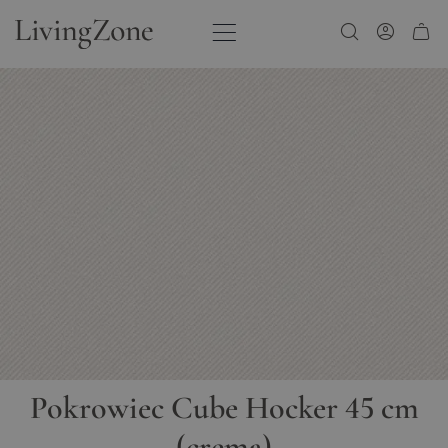
Przejdź do treści
Pokrowiec Cube Hocker 45 cm
(crema)