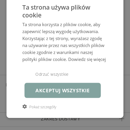
Ta strona używa plików
Pokrowiec Cube Hocker 45 cm
cookie
(crema)
Ta strona korzysta z plików cookie, aby
zapewnić lepszą wygodę użytkowania.
Korzystając z tej strony, wyrażasz zgodę
na używanie przez nas wszystkich plików
cookie zgodnie z warunkami naszej
Cechy produktu
polityki plików cookie.
Dowiedz się więcej
Odrzuć wszystkie
POSZEWKA
KREMOWY
AKCEPTUJ WSZYSTKIE
barwiony w masie, wstępnie
zaimpregnowane, ukryte zamki
błyskawiczne
Pokaż szczegóły
ZAKRES DOSTAWY
poszewka bez wypełnienia