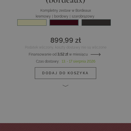
Kompletny zestaw w Bordeaux
kremowy
|
bordowy
|
szarobrązowy
899,99 zł
Podatek wliczony, koszty dostawy nie są wliczone
Finansowanie od
3,52 zł
w miesiącu
Czas dostawy
:
13. - 17 sierpnia 2026
DODAJ DO KOSZYKA