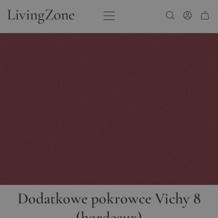
Przejdź do treści
Dodatkowe pokrowce Vichy 8
(bordeaux)