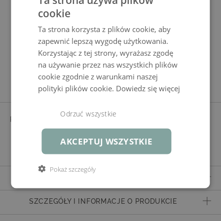
Dodatkowe pokrowce Vichy 8
cookie
(bordeaux)
Ta strona korzysta z plików cookie, aby
zapewnić lepszą wygodę użytkowania.
Korzystając z tej strony, wyrażasz zgodę
na używanie przez nas wszystkich plików
Cechy produktu
cookie zgodnie z warunkami naszej
polityki plików cookie.
Dowiedz się więcej
Odrzuć wszystkie
POSZEWKA
100% POLIESTER
barwiony w masie, Bordowy, wstępnie
AKCEPTUJ WSZYSTKIE
zaimpregnowane
Pokaż szczegóły
ZAKRES DOSTAWY
Kompletny zestaw bez wypełnienia
SZCZEGÓŁY I INFORMACJE O PRODUKCIE
Numer artykułu
852100008