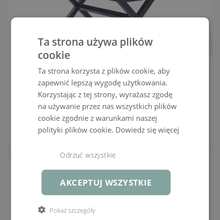
Ta strona używa plików
cookie
Ta strona korzysta z plików cookie, aby
zapewnić lepszą wygodę użytkowania.
Iks 200 cm
Korzystając z tej strony, wyrażasz zgodę
na używanie przez nas wszystkich plików
POJEDYNCZY ELEMENT MINI
biały
|
antracyt
cookie zgodnie z warunkami naszej
polityki plików cookie.
Dowiedz się więcej
2 249,99 ZŁ
ZOBACZ WIĘCEJ
Odrzuć wszystkie
AKCEPTUJ WSZYSTKIE
Pokaż szczegóły