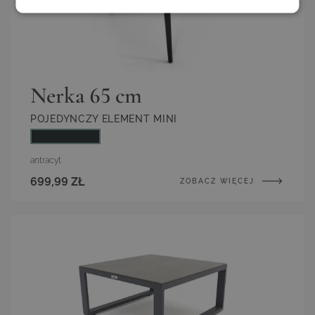
Nerka 65 cm
POJEDYNCZY ELEMENT MINI
antracyt
699,99 ZŁ
ZOBACZ WIĘCEJ