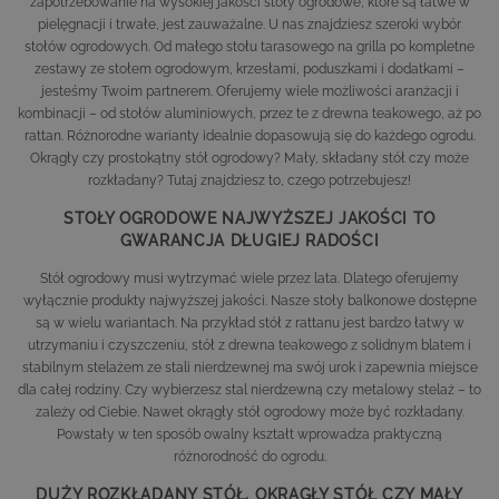
zapotrzebowanie na wysokiej jakości stoły ogrodowe, które są łatwe w
pielęgnacji i trwałe, jest zauważalne. U nas znajdziesz szeroki wybór
stołów ogrodowych. Od małego stołu tarasowego na grilla po kompletne
zestawy ze stołem ogrodowym, krzesłami, poduszkami i dodatkami –
jesteśmy Twoim partnerem. Oferujemy wiele możliwości aranżacji i
kombinacji – od stołów aluminiowych, przez te z drewna teakowego, aż po
rattan. Różnorodne warianty idealnie dopasowują się do każdego ogrodu.
Okrągły czy prostokątny stół ogrodowy? Mały, składany stół czy może
rozkładany? Tutaj znajdziesz to, czego potrzebujesz!
STOŁY OGRODOWE NAJWYŻSZEJ JAKOŚCI TO
GWARANCJA DŁUGIEJ RADOŚCI
Stół ogrodowy musi wytrzymać wiele przez lata. Dlatego oferujemy
wyłącznie produkty najwyższej jakości. Nasze stoły balkonowe dostępne
są w wielu wariantach. Na przykład stół z rattanu jest bardzo łatwy w
utrzymaniu i czyszczeniu, stół z drewna teakowego z solidnym blatem i
stabilnym stelażem ze stali nierdzewnej ma swój urok i zapewnia miejsce
dla całej rodziny. Czy wybierzesz stal nierdzewną czy metalowy stelaż – to
zależy od Ciebie. Nawet okrągły stół ogrodowy może być rozkładany.
Powstały w ten sposób owalny kształt wprowadza praktyczną
różnorodność do ogrodu.
DUŻY ROZKŁADANY STÓŁ, OKRĄGŁY STÓŁ CZY MAŁY