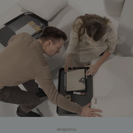
Oparcia i podłokietniki są obite jasnym plecionym sznurkiem, który
nadaje zestaw lekkiego, eleganckiego wyglądu.
Miękkie poduszki dla najwyższego komfortu siedzenia
Poduszki o grubości 20 cm zapewniają szczególnie przyjemne uczucie
siedzenia. Pokrowce w ciepłym beżowym kolorze są zdejmowane,
można je prać i są wykonane z łatwego w pielęgnacji poliestru – idealne
do użytku na zewnątrz.
Stylowy stolik wypoczynkowy ze szklanym blatem
Pasujący stolik wypoczynkowy z przezroczystym, zdejmowanym
szklanym blatem uzupełnia zestaw. Stanowi nowoczesny akcent, a
jednocześnie oferuje praktyczną powierzchnię do odkładania.
Poduszki dekoracyjne dla dodatkowego efektu
Poduszki dekoracyjne w pasującym kolorze dopełniają zestaw i
zapewniają dodatkowy komfort.
Luksus dla Twojej przestrzeni zewnętrznej
Z zestawem Vellore nadasz swojej przestrzeni zewnętrznej nutkę luksusu
i stworzysz stylowe miejsce do relaksu.
(Ilustracja podobna)
designed
by