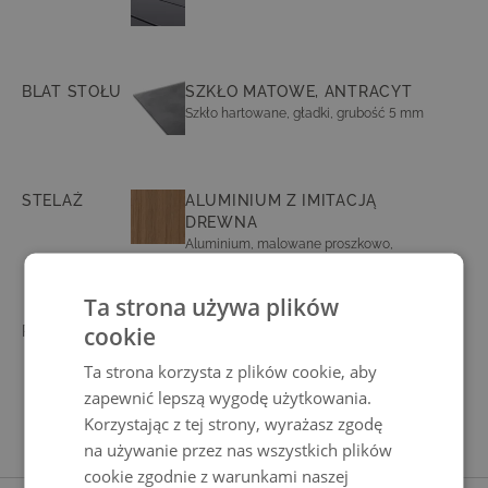
BLAT STOŁU
SZKŁO MATOWE, ANTRACYT
Szkło hartowane, gładki, grubość 5 mm
STELAŻ
ALUMINIUM Z IMITACJĄ
DREWNA
Aluminium, malowane proszkowo,
wytrzymały, nierdzewny
Ta strona używa plików
cookie
POSZEWKA
OBSIDIAN GREY WEAVE (100%
PRZĘDZONY POLIESTER, 465
Ta strona korzysta z plików cookie, aby
GR./M²) POLIESTER
zapewnić lepszą wygodę użytkowania.
zdejmowane, można prać w 30°C, solidne
wykonanie, elegancki szew lamówkowy
Korzystając z tej strony, wyrażasz zgodę
na używanie przez nas wszystkich plików
cookie zgodnie z warunkami naszej