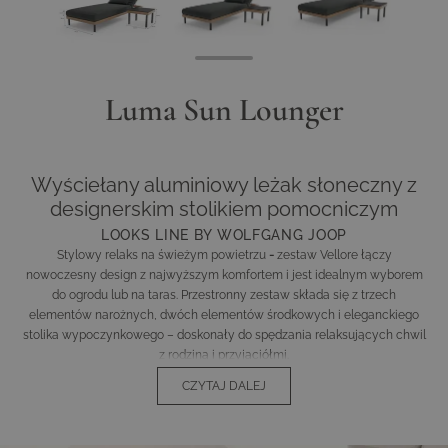
Luma Sun Lounger
Wyściełany aluminiowy leżak słoneczny z
designerskim stolikiem pomocniczym
LOOKS LINE BY WOLFGANG JOOP
Stylowy relaks na świeżym powietrzu
-
zestaw Vellore łączy
nowoczesny design z najwyższym komfortem i jest idealnym wyborem
do ogrodu lub na taras. Przestronny zestaw składa się z trzech
elementów narożnych, dwóch elementów środkowych i eleganckiego
stolika wypoczynkowego – doskonały do spędzania relaksujących chwil
z rodziną i przyjaciółmi.
CZYTAJ DALEJ
Eleganckie materiały o trwałej jakości
Rama zestaw wykonana jest z wysokiej jakości, malowanego proszkowo
aluminium i zachwyca szlachetnym odcieniem "Light Champagne".