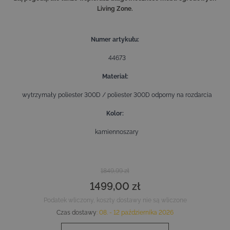
Living Zone.
Numer artykułu
44673
Materiał
wytrzymały poliester 300D / poliester 300D odporny na rozdarcia
Kolor
kamiennoszary
1849,99 zł
1499,00 zł
Podatek wliczony, koszty dostawy nie są wliczone
Czas dostawy
:
08. - 12 października 2026