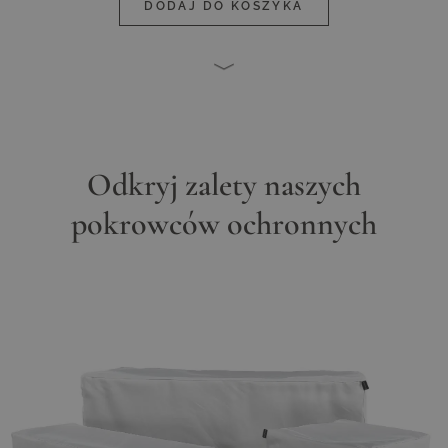
DODAJ DO KOSZYKA
Odkryj zalety naszych
pokrowców ochronnych
Main image
Click to view image in fullscreen