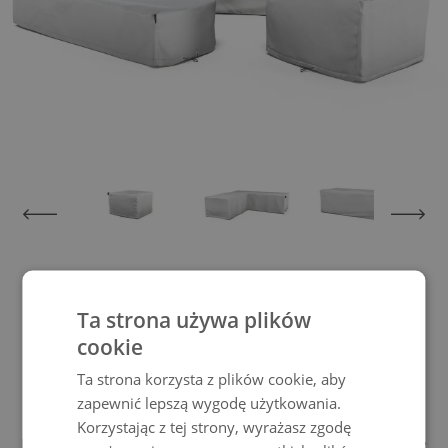
View larger image
View larger image
View larger image
View larger im
Pokrowiec ochronny Amado
Ta strona używa plików
Lounge Max
cookie
Ta strona korzysta z plików cookie, aby
zapewnić lepszą wygodę użytkowania.
Dzięki temu Pokrowiec ochronny chronisz
Korzystając z tej strony, wyrażasz zgodę
nie tylko swoje meble przed złą pogodą, ale