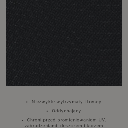
Raczej są rodzajem środka wydłużającego życie Twoich wysokiej jakości
mebli.
Zabezpieczenie mebli tymi pokrowcami zajmuje dosłownie chwilę.
Osiągane dzięki temu korzyści utrzymują się znacznie dłużej. Pokrowce
stawiają opór zbyt intensywnemu promieniowaniu słonecznemu i innym
niekorzystnym warunkom pogodowym. Właśnie na tym akcesorium
absolutnie nie powinno się oszczędzać. Ta niewielka inwestycja zwróci
się stokrotnie, dzięki czemu przez długi czas będziesz mógł cieszyć się
meblami wyglądającymi jak nowe.
Należy pamiętać, że pokrowce mogą zmieniać kolor pod wpływem
promieniowania UV. Nie wpływa to jednak ani na funkcję, ani na trwałość
pokrowca. Pokrowiec wykonany jest z poliestru.
Niezwykle wytrzymały i trwały
Oddychający
Chroni przed promieniowaniem UV,
zabrudzeniami, deszczem i kurzem