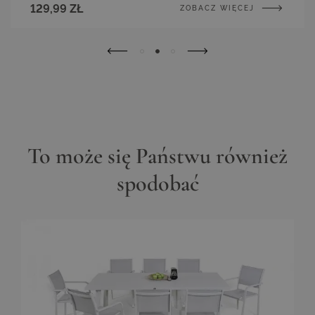
opcjonalne)
129,99 ZŁ
ZOBACZ WIĘCEJ
To może się Państwu również
spodobać