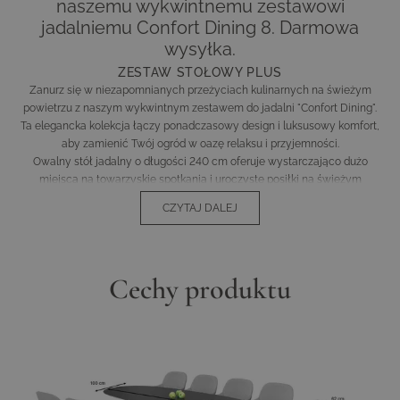
naszemu wykwintnemu zestawowi
jadalniemu Confort Dining 8. Darmowa
wysyłka.
ZESTAW STOŁOWY PLUS
Zanurz się w niezapomnianych przeżyciach kulinarnych na świeżym
powietrzu z naszym wykwintnym zestawem do jadalni "Confort Dining".
Ta elegancka kolekcja łączy ponadczasowy design i luksusowy komfort,
aby zamienić Twój ogród w oazę relaksu i przyjemności.
Owalny stół jadalny o długości 240 cm oferuje wystarczająco dużo
miejsca na towarzyskie spotkania i uroczyste posiłki na świeżym
powietrzu. Blat ze szkła mlecznego nadaje zestawowi nowoczesny
CZYTAJ DALEJ
akcent, podczas gdy antracytowa rama tworzy solidną, a jednocześnie
stylową podstawę.
Krzesła z serii Confort Dining zachwycają swoim ergonomicznym
kształtem i kontrastem między stożkową podstawą a tapicerowanym
Cechy produktu
siedziskiem w kolorze księżycowej szarości. Podłokietniki zapewniają
dodatkowy komfort i zachęcają do relaksującego wypoczynku.
Wisienką na torcie tej kolekcji jest niewątpliwie wysokiej jakości
tapicerka z pianką Quick-Dry-Foam, która zapewnia beztroski komfort
podczas posiłków, nawet gdy pogoda nie dopisuje. Ciesz się lekkością
lata, siadając na tych stylowych meblach.
Zanurz się w świecie luksusu i designu z zestawem do jadalni Confort