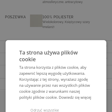
atmosferyczne, antracytowy
POSZEWKA
100% POLIESTER
Wielokolorowy, Księżycowy szary
(melanż)
ZAKRES DOSTAWY
Ta strona używa plików
8x krzesło
cookie
SZCZEGÓŁY I INFORMACJE O PRODUKCIE
1x blat stołu
Ta strona korzysta z plików cookie, aby
Numer artykułu
802912822
1x rama
INSTRUKCJE BEZPIECZEŃSTWA
zapewnić lepszą wygodę użytkowania.
Właściwości
odporny na warunki atmosferyczne, łatwy w
Korzystając z tej strony, wyrażasz zgodę
pielęgnacji
PYTANIA DOTYCZĄCE PRODUKTU
POKROWIEC OCHRONNY
na używanie przez nas wszystkich plików
cookie zgodnie z warunkami naszej
Ochrona przed brudem i intensywnym
Materiał
Aluminium, Tapicerka
Mają Państwo pytania dotyczące produktu?
promieniowaniem UV dostępna w sklepie
polityki plików cookie.
Dowiedz się więcej
Prosimy o kontakt z naszym działem obsługi klienta.
Montaż
Wymagany montaż nóg stołu
Nasi wykwalifikowani pracownicy z przyjemnością odpowiedzą na wszystkie
Pasujące akcesoria
ZNAJDŹ TUTAJ
Państwa pytania.
Odrzuć wszystkie
Blat stołu
Szkło matowe, antracyt, grubość 5 mm