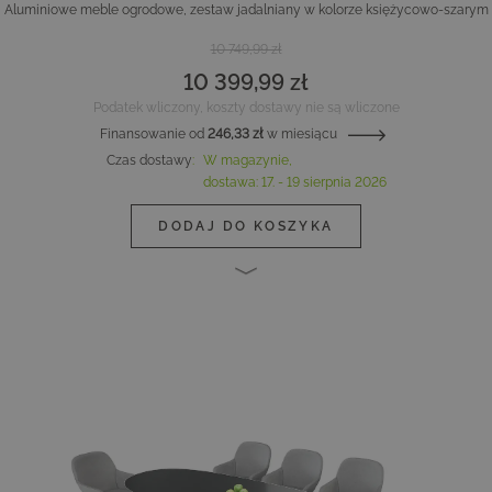
Aluminiowe meble ogrodowe, zestaw jadalniany w kolorze księżycowo-szarym
10 749,99 zł
10 399,99 zł
Podatek wliczony, koszty dostawy nie są wliczone
Finansowanie od
246,33 zł
w miesiącu
Czas dostawy
:
W magazynie,
dostawa:
17. - 19 sierpnia 2026
DODAJ DO KOSZYKA
Main image
Click to view image in fullscreen