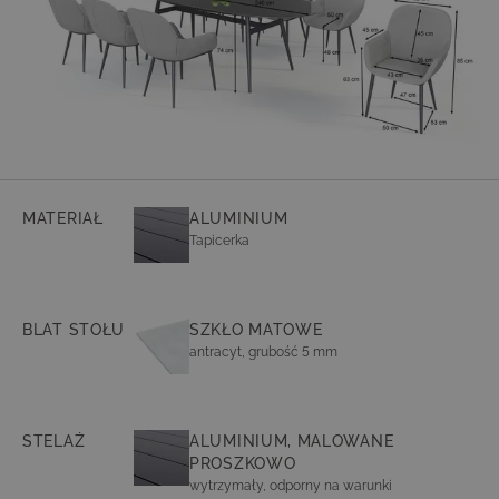
Dining, który nie tylko upiększa krajobraz Twojego ogrodu, ale także
tworzy niezapomniane chwile towarzyskości i dobrego samopoczucia.
Odkryj to, co najlepsze dla swojej przestrzeni zewnętrznej i daj się
oczarować komfortowi i elegancji. (Ilustracja podobna)
MATERIAŁ
ALUMINIUM
Tapicerka
BLAT STOŁU
SZKŁO MATOWE
antracyt, grubość 5 mm
STELAŻ
ALUMINIUM, MALOWANE
PROSZKOWO
wytrzymały, odporny na warunki