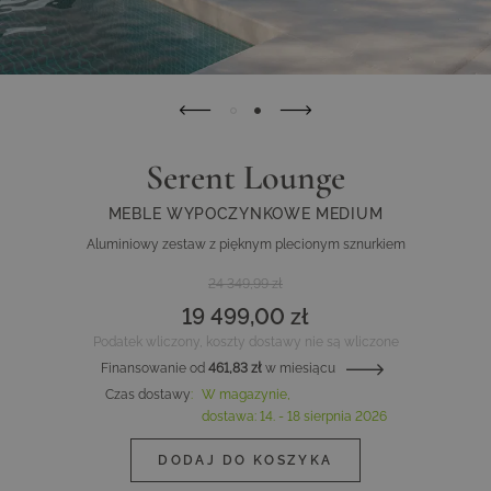
Serent Lounge
MEBLE WYPOCZYNKOWE MEDIUM
Aluminiowy zestaw z pięknym plecionym sznurkiem
24 349,99 zł
19 499,00 zł
Podatek wliczony, koszty dostawy nie są wliczone
Finansowanie od
461,83 zł
w miesiącu
Czas dostawy
:
W magazynie,
dostawa:
14. - 18 sierpnia 2026
DODAJ DO KOSZYKA