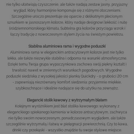
nie tylko ułatwiają czyszczenie, ale także nadają zestaw jasny, przyjazny
wygląd, który harmonijnie komponuje się z różnymi otoczeniami.
Szczególnie uroczo prezentuje się oparcie z delikatnym plecionym
sznurkiem w jasnoszarym kolorze, który nadaje designowi lekkość i nutę
śródziemnomorskiego klimatu. Subtelna gra kolorów przyciąga wzrok i
łączy tradycję z nowoczesnym stylem życia na świeżym powietrzu.
Stabilna aluminiowa rama i wygodne poduszki
Aluminiowa rama w eleganckim antracytowym kolorze jest nie tylko
lekka, ale także niezwykle stabilna i odporna na warunki atmosferyczne.
Dzięki temu Twoja grupa wypoczynkowa zachowa swój piękny kształt i
trwałość nawet w zmiennych warunkach pogodowych. Wygodne
poduszki siedziska z wysokiej jakości pianką Quickdry - o grubości 20 cm
- zapewniają niezrównany komfort siedzenia: przyjemnie miękkie,
szybkoschnące i idealnie nadające się do użytku na zewnątrz.
Elegancki stolik kawowy z wytrzymałym blatem
Kolejnym wyróżnikiem jest blat stolika kawowego: wykonany z
eleganckiego spiekanego kamienia w kolorze antracytowym, zachwyca
nie tylko swoim nowoczesnym, ponadczasowym wyglądem, ale także
szczególnie wytrzymałą i łatwą w pielęgnacji powierzchnią. Czy to kawa,
drinki czy przekąski - wszystko znajdzie tu swoje stylowe miejsce.