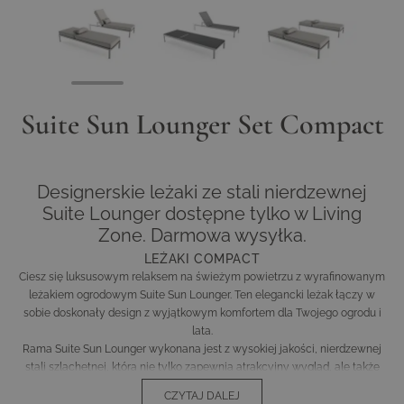
View larger image
View larger image
View larger image
Suite Sun Lounger Set Compact
Designerskie leżaki ze stali nierdzewnej
Suite Lounger dostępne tylko w Living
Zone. Darmowa wysyłka.
LEŻAKI COMPACT
Ciesz się luksusowym relaksem na świeżym powietrzu z wyrafinowanym
leżakiem ogrodowym Suite Sun Lounger. Ten elegancki leżak łączy w
sobie doskonały design z wyjątkowym komfortem dla Twojego ogrodu i
lata.
Rama Suite Sun Lounger wykonana jest z wysokiej jakości, nierdzewnej
stali szlachetnej, która nie tylko zapewnia atrakcyjny wygląd, ale także
gwarantuje długotrwałą stabilność. Dzięki swoim właściwościom
CZYTAJ DALEJ
antykorozyjnym leżak pozostaje w doskonałym stanie nawet w