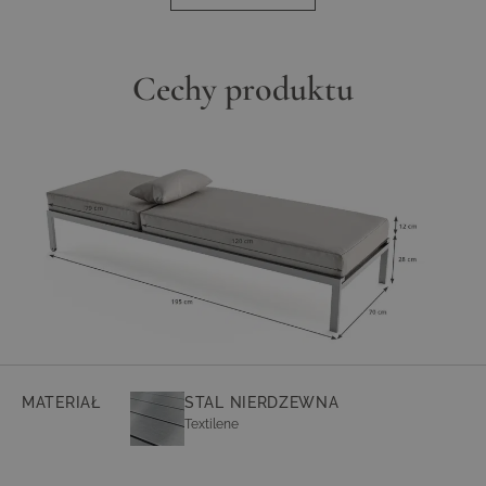
niesprzyjających warunkach pogodowych.
Powierzchnia do leżenia pokryta jest przepuszczającym powietrze
materiałem Textilene, który zapewnia przyjemne uczucie leżenia w
Cechy produktu
każdej temperaturze. Materiał tekstylny umożliwia optymalną cyrkulację
powietrza, dzięki czemu można cieszyć się chłodnym i komfortowym
doświadczeniem leżenia nawet w upalne dni. Dodatkowo powierzchnia
do leżenia wyposażona jest w miękką poduszkę, która zapewnia
dodatkowy komfort i przytulność. Zarówno pokrowiec poduszki, jak i
tapicerka są zdejmowane i można je prać, co gwarantuje łatwą
pielęgnację i długotrwałą świeżość.
Suite Sun Lounger posiada pięć różnych pozycji leżenia, dzięki czemu
łatwo można znaleźć preferowaną pozycję do relaksu. Niezależnie od
tego, czy chcesz się odchylić i poczytać książkę, czy zdrzemnąć się, ten
leżak doskonale dostosuje się do Twoich potrzeb.
Każdy leżak dostarczany jest z pasującą poduszką, która nie tylko
zapewnia dodatkowy komfort, ale także podkreśla elegancki wygląd
leżaka. Suite Sun Lounger emanuje aurą elegancji i wyrafinowania, stając
się centralnym punktem Twojej przestrzeni ogrodowej. Doświadcz
MATERIAŁ
STAL NIERDZEWNA
luksusu i relaksu na świeżym powietrzu z tym szlachetnym leżakiem
Textilene
ogrodowym i ciesz się latem w pełni.
Wyrafinowana kolekcja Suite została starannie wyselekcjonowana i
łączy w sobie luksus i design w doskonałej harmonii. Każdy element jest