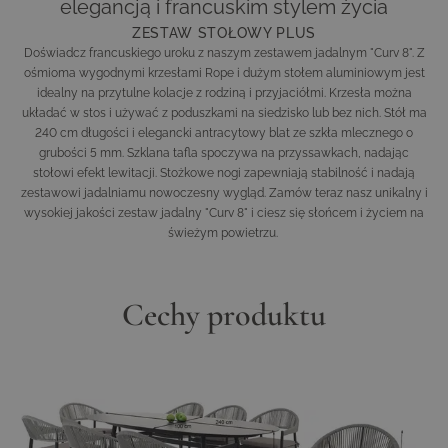
elegancją i francuskim stylem życia
ZESTAW STOŁOWY PLUS
Doświadcz francuskiego uroku z naszym zestawem jadalnym "
Curv
8". Z
ośmioma wygodnymi krzesłami
Rope
i dużym
stołem aluminiowym
jest
idealny na przytulne kolacje z rodziną i przyjaciółmi. Krzesła można
układać w stos i używać z poduszkami na siedzisko lub bez nich. Stół ma
240 cm długości i elegancki antracytowy blat ze szkła mlecznego o
grubości 5 mm. Szklana tafla spoczywa na przyssawkach, nadając
stołowi efekt lewitacji. Stożkowe nogi zapewniają stabilność i nadają
zestawowi jadalniamu nowoczesny wygląd. Zamów teraz nasz unikalny i
wysokiej jakości zestaw jadalny "
Curv
8" i ciesz się słońcem i życiem na
świeżym powietrzu.
Cechy produktu