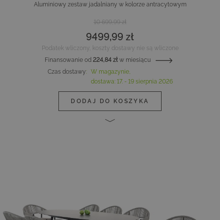
Aluminiowy zestaw jadalniany w kolorze antracytowym
10 699,99 zł
9499,99 zł
Podatek wliczony, koszty dostawy nie są wliczone
Finansowanie od
224,84 zł
w miesiącu
Czas dostawy
:
W magazynie,
dostawa:
17. - 19 sierpnia 2026
DODAJ DO KOSZYKA
Main image
Click to view image in fullscreen