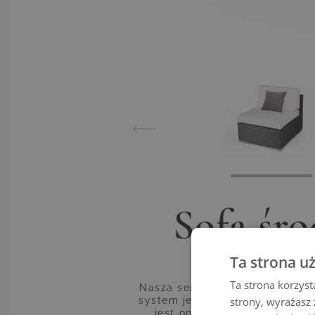
Sofa śr
Ta strona u
Ta strona korzyst
Nasza seria Cube jest niezwyk
strony, wyrażasz
system jest uosobieniem adapt
jest opleciona wytrzymałym 