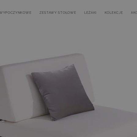
 WYPOCZYNKOWE
ZESTAWY STOŁOWE
LEŻAKI
KOLEKCJE
AK
submenu for Zestawy wypoczynkowe
Toggle submenu for Zestawy stołowe
Toggle submenu for Leża
Toggle submen
T