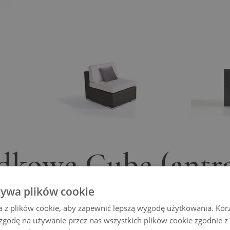
odkowe Cube (antr
żywa plików cookie
a z plików cookie, aby zapewnić lepszą wygodę użytkowania. Korzy
le elastyczna. Dzięki różnym modułom możliwe są liczne
 zgodę na używanie przez nas wszystkich plików cookie zgodnie 
acyjności. Pokrycia są odporne na brud i wodę, rama 
technorattanem, dzięki czemu nadaje się do użytku na 