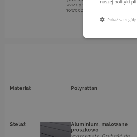
naszej polityki p
ważnym elementem bazowym d
nowoczesnych, a jednocześni
Pokaż szczegóły
Materiał
Polyrattan
Stelaż
Aluminium, malowane
proszkowo
wytrzymały, Grubość do