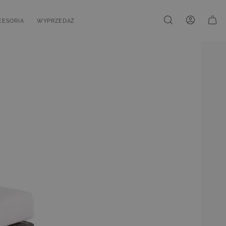
CESORIA
WYPRZEDAŻ
ki
u for Kolekcje
oggle submenu for Akcesoria
Toggle submenu for Wyprzedaż