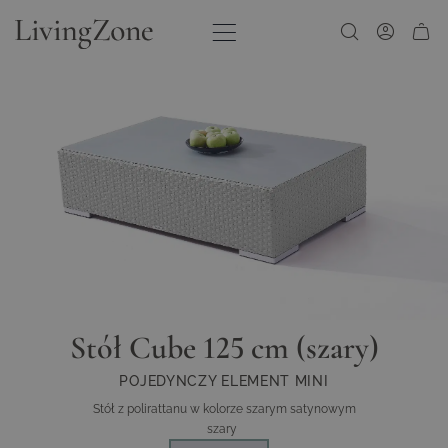
Przejdź do treści
Stół Cube 125 cm (szary)
POJEDYNCZY ELEMENT MINI
Stół z polirattanu w kolorze szarym satynowym
szary