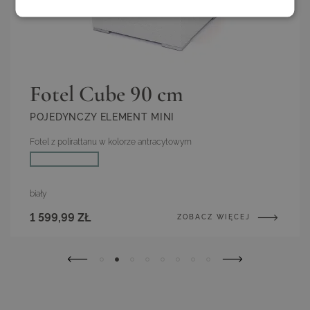
Pn–Pt, 10–17
atmosferyczne
+48958881020
Rodzaj produktu
Moduły wypoczynkowe, Stoliki kawowe
biuro@living-zone.pl
Waga
Stół ok. 20 kg
Fotel Cube 90 cm
POJEDYNCZY ELEMENT MINI
Fotel z polirattanu w kolorze antracytowym
Kolor
biały
1 599,99 ZŁ
ZOBACZ WIĘCEJ